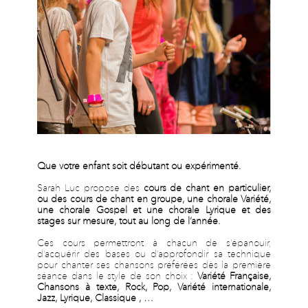
Que votre enfant soit débutant ou expérimenté.
Sarah Luc propose des
cours de chant en particulier,
ou des cours de chant en groupe, une chorale Variété,
une chorale Gospel et une chorale Lyrique et des
stages sur mesure, tout au long de l’année.
Ces cours permettront à chacun de s’épanouir,
d’acquérir des bases ou d’approfondir sa technique
pour chanter ses chansons préférées dès la première
séance dans le style de son choix :
Variété Française,
Chansons à texte, Rock, Pop, Variété internationale,
Jazz, Lyrique, Classique , …