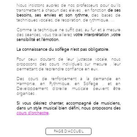
Nous insistons auprès de nos professeurs pour qu’ils
transmettent à chacun des élèves , en fonction
de ses
besoins, ses envies et son rythme,
des bases de
techniques vocales, de respiration, de rythmique, …
Comme la technique ne suffit pas, au fur et à mesure
des séances, vous travaillerez
votre interprétation ,votre
sensibilité et l’émotion.
La connaissance du solfège n’est pas obligatoire.
Pour ceux doutant de leur justesse vocale, nous
proposons des cours individuels sur mesure , leur
permettant de reprendre confiance en eux.
Des cours de renforcement à la demande en
Harmonie, en Rythmique, en Solfège , et en
Développement d’oreille musicale peuvent être
organisés .
Si vous désirez chanter, accompagné de musiciens,
dans un style musical bien défini, nous proposons des
cours d’orchestre
.