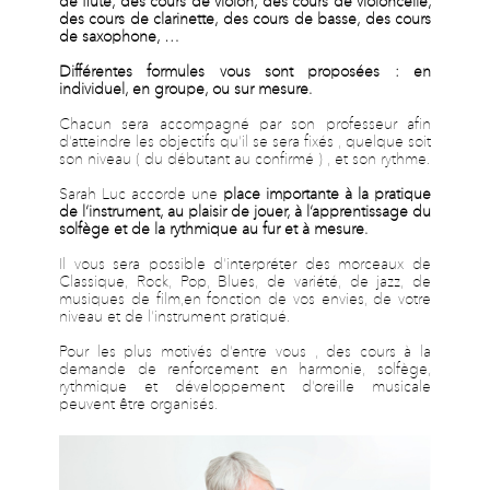
de flûte, des cours de violon, des cours de violoncelle,
des cours de clarinette, des cours de basse, des cours
de saxophone, …
Différentes formules vous sont proposées : en
individuel, en groupe, ou sur mesure.
Chacun sera accompagné par son professeur afin
d’atteindre les objectifs qu’il se sera fixés , quelque soit
son niveau ( du débutant au confirmé ) , et son rythme.
Sarah Luc accorde une
place importante à la pratique
de l’instrument, au plaisir de jouer, à l’apprentissage du
solfège et de la rythmique au fur et à mesure.
Il vous sera possible d’interpréter des morceaux de
Classique, Rock, Pop, Blues, de variété, de jazz, de
musiques de film,en fonction de vos envies, de votre
niveau et de l’instrument pratiqué.
Pour les plus motivés d’entre vous , des cours à la
demande de renforcement en harmonie, solfège,
rythmique et développement d’oreille musicale
peuvent être organisés.