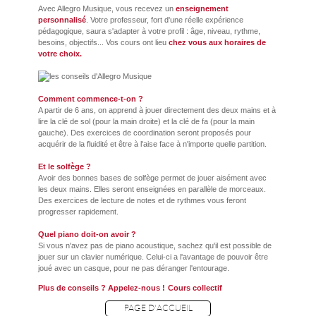
Avec Allegro Musique, vous recevez un
enseignement
personnalisé
. Votre professeur, fort d'une réelle expérience
pédagogique, saura s'adapter à votre profil : âge, niveau, rythme,
besoins, objectifs... Vos cours ont lieu
chez vous aux horaires de
votre choix.
Comment commence-t-on ?
A partir de 6 ans, on apprend à jouer directement des deux mains et à
lire la clé de sol (pour la main droite) et la clé de fa (pour la main
gauche). Des exercices de coordination seront proposés pour
acquérir de la fluidité et être à l'aise face à n'importe quelle partition.
Et le solfège ?
Avoir des bonnes bases de solfège permet de jouer aisément avec
les deux mains. Elles seront enseignées en parallèle de morceaux.
Des exercices de lecture de notes et de rythmes vous feront
progresser rapidement.
Quel piano doit-on avoir ?
Si vous n'avez pas de piano acoustique, sachez qu'il est possible de
jouer sur un clavier numérique. Celui-ci a l'avantage de pouvoir être
joué avec un casque, pour ne pas déranger l'entourage.
Plus de conseils ? Appelez-nous !
Cours collectif